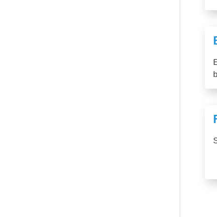
E
b
S