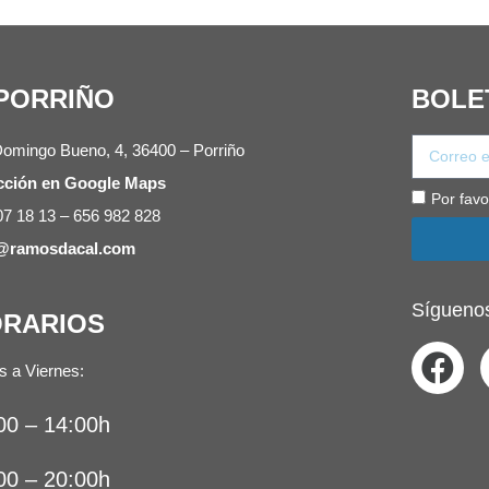
PORRIÑO
BOLE
Domingo Bueno, 4, 36400 – Porriño
cción en Google Maps
Por favo
07 18 13 – 656 982 828
o@ramosdacal.com
Síguenos
RARIOS
s a Viernes:
00 – 14:00h
00 – 20:00h