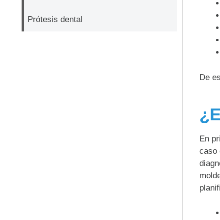
Prótesis dental
De es
¿E
En pr
caso
diagn
molde
plani