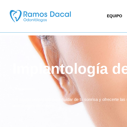
EQUIPO
Implantología de
Un equipo preparado para cuidar de tu sonrisa y ofrecerte la
nunca dejes de sonreír.